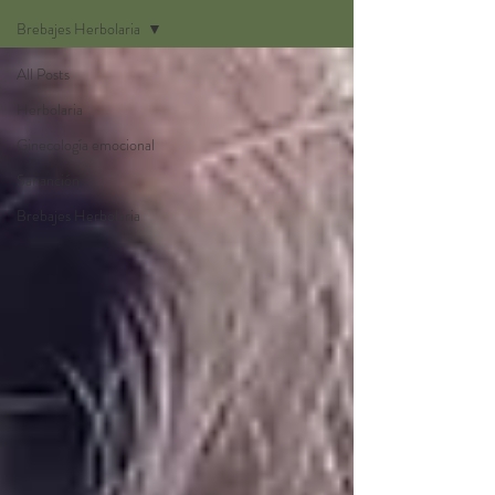
Brebajes Herbolaria
All Posts
Herbolaria
Ginecología emocional
Sananción
Brebajes Herbolaria