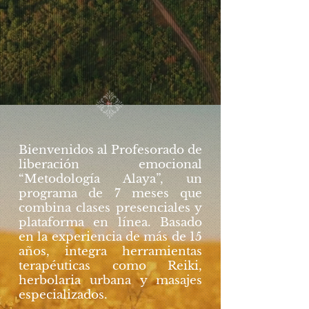
Bienvenidos al Profesorado de
liberación emocional
“Metodología Alaya”, un
programa de 7 meses que
combina clases presenciales y
plataforma en línea. Basado
en la experiencia de más de 15
años, integra herramientas
terapéuticas como Reiki,
herbolaria urbana y masajes
especializados.