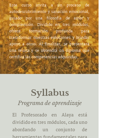
Este curso invita a un proceso de
autodescubrimiento y sanación emocional,
guiado por una filosofía de amor y
comprensión. Dividido en tres módulos,
ofrece formación profunda para
transformar nuestras emociones y brindar
apoyo a otros. Al finalizar, se presentará
una tesina y se obtendrá un diploma que
certifica las competencias adquiridas.
Syllabus
Programa de aprendizaje
El Profesorado en Alaya está
dividido en tres módulos, cada uno
abordando un conjunto de
herramientas fundamentales para